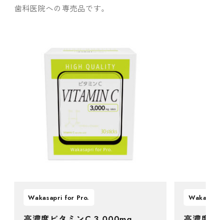
歯科
医院への専売品です。
Wakasapri for Pro.
Wakasapri
高濃度ビタミンC 3,000mg
高濃度ビ