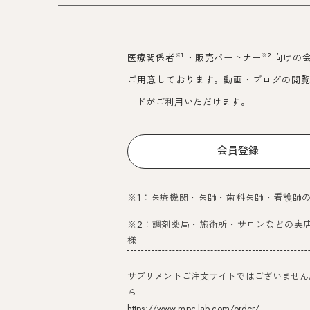
※1
※2
医療関係者
・販売パートナー
向けの
ご用意しております。動画・ブログの閲
ードがご利用いただけます。
会員登録
※1：医療機関・医師・歯科医師・看護師
※2：調剤薬局・施術所・サロンなどの実
様
サプリメントご注文サイトではございません
ら
https://www.mpc-lab.com/order/