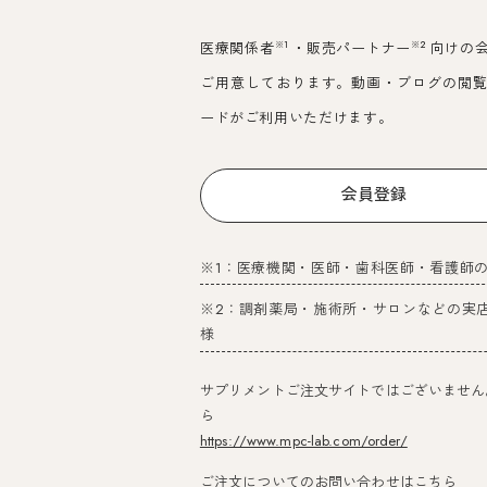
※1
※2
医療関係者
・販売パートナー
向けの
ご用意しております。動画・ブログの閲
ードがご利用いただけます。
会員登録
※1：医療機関・医師・歯科医師・看護師
※2：調剤薬局・施術所・サロンなどの実
様
サプリメントご注文サイトではございません
ら
https://www.mpc-lab.com/order/
ご注文についてのお問い合わせはこちら