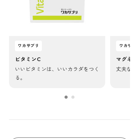
ワカサプリ
ワカサプ
ビタミンC
マグネシ
いいビタミンは、いいカラダをつく
丈夫なカ
る。