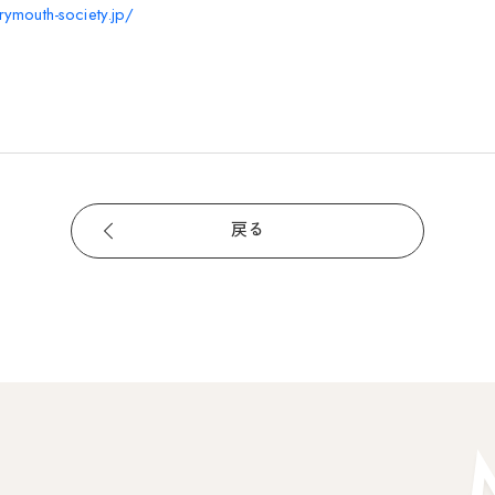
rymouth-society.jp/
戻る