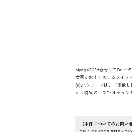
MyAge2016春号にてD
女医がおすすめするライフス
(R)Dr.シリーズは、ご
いう特集の中でDr.ルテイ
【本件についてのお問い
TEL：03-6205-5115 / TAX