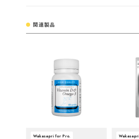
関連製品
Wakasapri for Pro.
Wakasapri