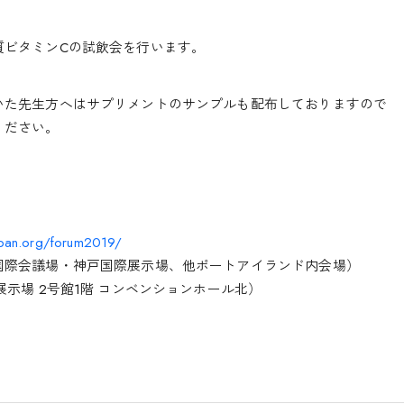
質ビタミンCの試飲会を行います。
いた先生方へはサプリメントのサンプルも配布しておりますので
ください。
japan.org/forum2019/
国際会議場・神戸国際展示場、他ポートアイランド内会場）
展示場 2号館1階 コンベンションホール北）