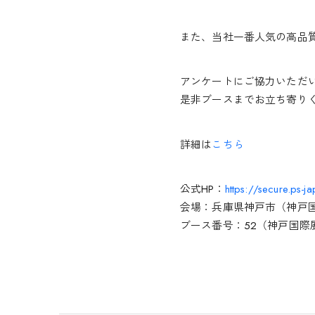
また、当社一番人気の高品
アンケートにご協力いただ
是非ブースまでお立ち寄り
詳細は
こちら
公式HP：
https://secure.ps-
会場：兵庫県神戸市（神戸
ブース番号：52（神戸国際