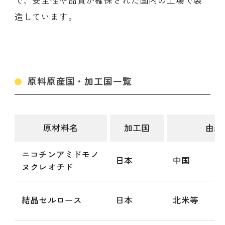
で、安全性や品質が確保された国内の工場で製
造しています。
原料原産国・加工国一覧
原材料名
加工国
由来
ニコチンアミドモノ
日本
中国
ヌクレオチド
結晶セルロース
日本
北米等