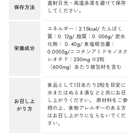
直射日光・高温多湿を避けて保存
保存方法
してください。
エネルギー：2.15kcal/ たんぱく
質：0. 12g/ 脂質：0. 006g/ 炭水
化物： 0. 40g/ 食塩相当量：
栄養成分
0.0005g/ニコチンアミドモノヌク
レオチド：250mg ※2粒
（600mg）あたり被包材を含む
食品として1日あたり2粒を目安に
水またはぬるま湯などと共にお召
し上がりください。 原材料をご参
お召し上
照の上、食物アレルギーのある方
がり方
はお召し上がりにならないでくだ
さい。